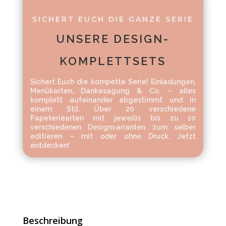
SICHERT EUCH DIE GANZE SERIE
UNSERE DESIGN-
KOMPLETTSETS
Sichert Euch die kompette Serie! Einladungen,
Menükarten, Dankesagung & Co. – alles
komplett aufeinander abgestimmt und in
einem Stil. Über 20 verschiedene
Papeteriearten mit jeweilis bis zu 10
verschiedenen Designvarianten zum selber
editieren – mit oder ohne Druck. Jetzt
entdecken!
Beschreibung