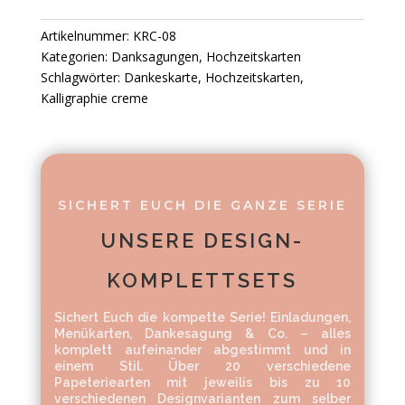
Artikelnummer:
KRC-08
Kategorien:
Danksagungen
,
Hochzeitskarten
Schlagwörter:
Dankeskarte
,
Hochzeitskarten
,
Kalligraphie creme
SICHERT EUCH DIE GANZE SERIE
UNSERE DESIGN-
KOMPLETTSETS
Sichert Euch die kompette Serie! Einladungen,
Menükarten, Dankesagung & Co. – alles
komplett aufeinander abgestimmt und in
einem Stil. Über 20 verschiedene
Papeteriearten mit jeweilis bis zu 10
verschiedenen Designvarianten zum selber