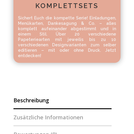
KOMPLETTSETS
Sichert Euch die kompette Serie! Einladungen,
Menükarten, Dankesagung & Co. – alles
komplett aufeinander abgestimmt und in
einem Stil. Über 20 verschiedene
Papeteriearten mit jeweilis bis zu 10
verschiedenen Designvarianten zum selber
editieren – mit oder ohne Druck. Jetzt
entdecken!
Beschreibung
Zusätzliche Informationen