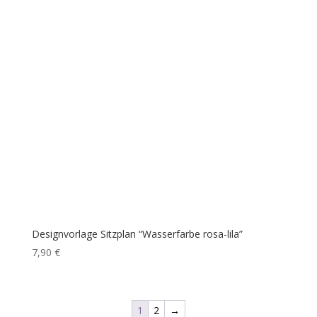
Designvorlage Sitzplan “Wasserfarbe rosa-lila”
7,90
€
1
2
→