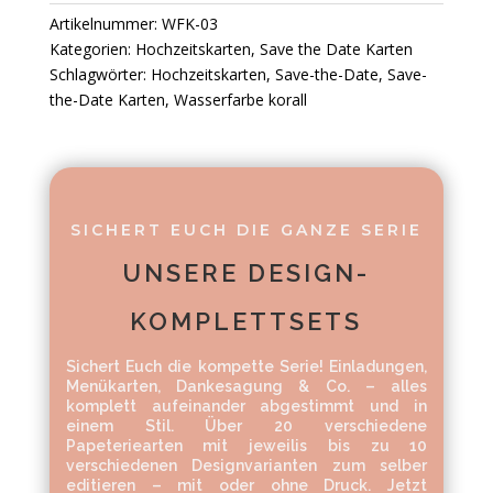
Artikelnummer:
WFK-03
Kategorien:
Hochzeitskarten
,
Save the Date Karten
Schlagwörter:
Hochzeitskarten
,
Save-the-Date
,
Save-
the-Date Karten
,
Wasserfarbe korall
SICHERT EUCH DIE GANZE SERIE
UNSERE DESIGN-
KOMPLETTSETS
Sichert Euch die kompette Serie! Einladungen,
Menükarten, Dankesagung & Co. – alles
komplett aufeinander abgestimmt und in
einem Stil. Über 20 verschiedene
Papeteriearten mit jeweilis bis zu 10
verschiedenen Designvarianten zum selber
editieren – mit oder ohne Druck. Jetzt