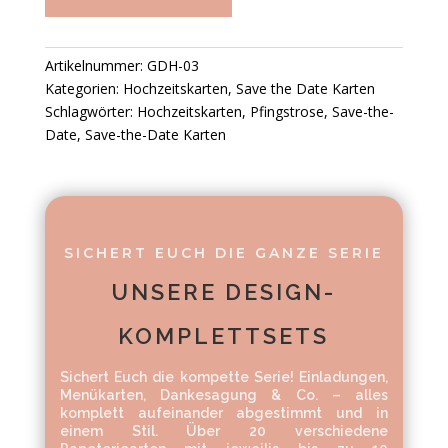
Artikelnummer:
GDH-03
Kategorien:
Hochzeitskarten
,
Save the Date Karten
Schlagwörter:
Hochzeitskarten
,
Pfingstrose
,
Save-the-
Date
,
Save-the-Date Karten
SICHERT EUCH DIE GANZE SERIE
UNSERE DESIGN-
KOMPLETTSETS
Sichert Euch die kompette Serie! Einladungen,
Menükarten, Dankesagung & Co. – alles
komplett aufeinander abgestimmt und in
einem Stil. Über 20 verschiedene