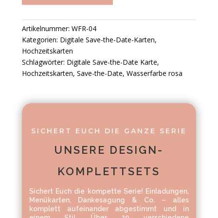
Artikelnummer:
WFR-04
Kategorien:
Digitale Save-the-Date-Karten
,
Hochzeitskarten
Schlagwörter:
Digitale Save-the-Date Karte
,
Hochzeitskarten
,
Save-the-Date
,
Wasserfarbe rosa
SICHERT EUCH DIE GANZE SERIE
UNSERE DESIGN-
KOMPLETTSETS
Sichert Euch die kompette Serie! Einladungen,
Menükarten, Dankesagung & Co. – alles
komplett aufeinander abgestimmt und in
einem Stil. Über 20 verschiedene