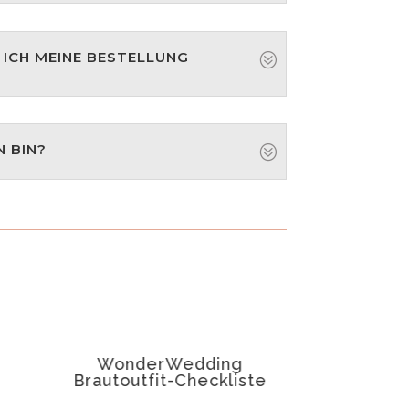
ICH MEINE BESTELLUNG
N BIN?
WonderWedding
Wonde
Brautoutfit-Checkliste
Tage