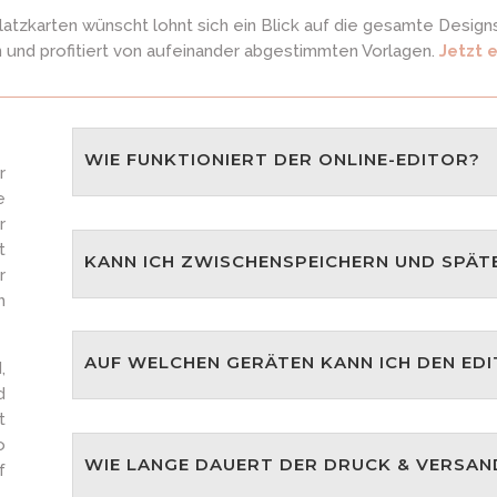
tzkarten wünscht lohnt sich ein Blick auf die gesamte Designse
nd profitiert von aufeinander abgestimmten Vorlagen.
Jetzt 
WIE FUNKTIONIERT DER ONLINE-EDITOR?
r
e
r
t
KANN ICH ZWISCHENSPEICHERN UND SPÄT
r
h
AUF WELCHEN GERÄTEN KANN ICH DEN ED
,
d
t
o
WIE LANGE DAUERT DER DRUCK & VERSAN
f