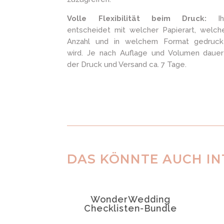
Volle Flexibilität beim Druck:
Ih
entscheidet mit welcher Papierart, welch
Anzahl und in welchem Format gedruck
wird. Je nach Auflage und Volumen dauer
der Druck und Versand ca. 7 Tage.
DAS KÖNNTE AUCH IN
ANGEBOT!
edding
WonderWedding
ry:
Checklisten-Bundle
planung