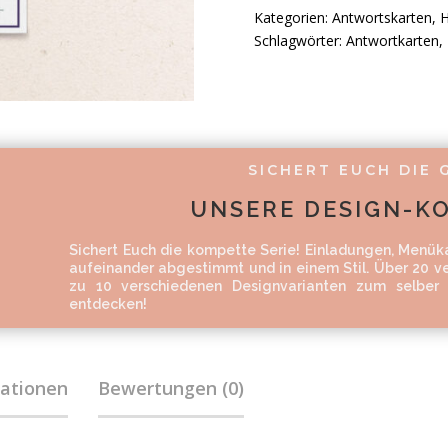
Kategorien:
Antwortskarten
,
H
Schlagwörter:
Antwortkarten
,
SICHERT EUCH DIE 
UNSERE DESIGN-K
Sichert Euch die kompette Serie! Einladungen, Menük
aufeinander abgestimmt und in einem Stil. Über 20 ve
zu 10 verschiedenen Designvarianten zum selber 
entdecken!
mationen
Bewertungen (0)