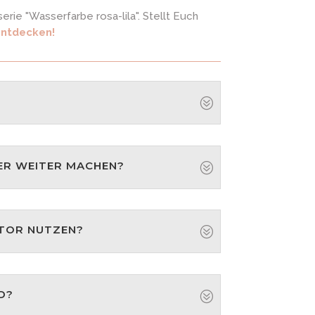
rie "Wasserfarbe rosa-lila". Stellt Euch
entdecken!
ER WEITER MACHEN?
ITOR NUTZEN?
D?