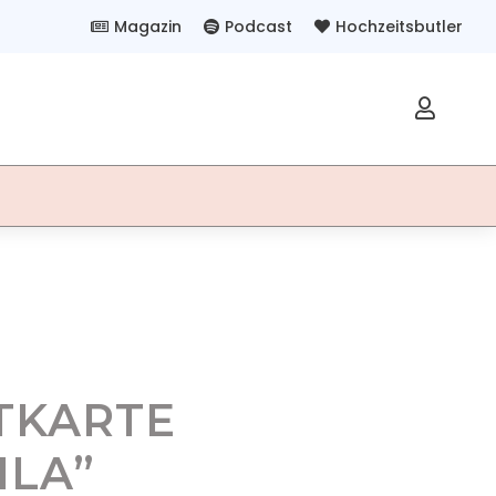
Magazin
Podcast
Hochzeitsbutler




TKARTE
ILA”