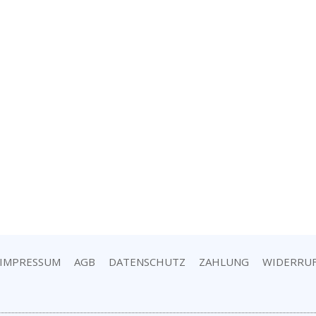
IMPRESSUM
AGB
DATENSCHUTZ
ZAHLUNG
WIDERRU
© WonderWedding 2026