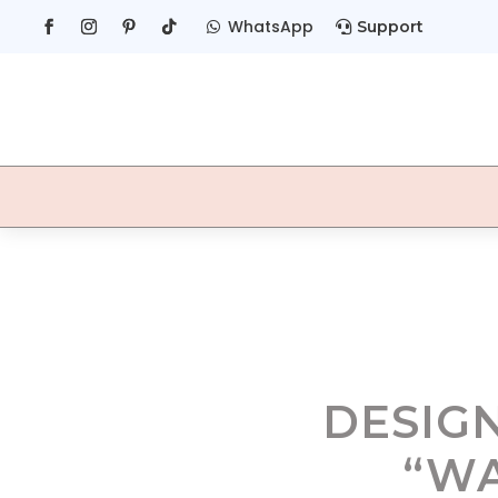
WhatsApp
Support


DESIG
“WA