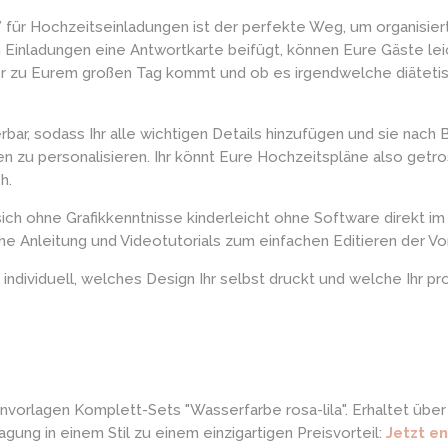
” für Hochzeitseinladungen ist der perfekte Weg, um organisi
n Einladungen eine Antwortkarte beifügt, können Eure Gäste le
 wer zu Eurem großen Tag kommt und ob es irgendwelche diätetis
rbar, sodass Ihr alle wichtigen Details hinzufügen und sie nach
en zu personalisieren. Ihr könnt Eure Hochzeitspläne also getro
h.
 sich ohne Grafikkenntnisse kinderleicht ohne Software direkt 
he Anleitung und Videotutorials zum einfachen Editieren der Vor
et individuell, welches Design Ihr selbst druckt und welche Ihr 
nvorlagen Komplett-Sets "Wasserfarbe rosa-lila". Erhaltet übe
gung in einem Stil zu einem einzigartigen Preisvorteil:
Jetzt e